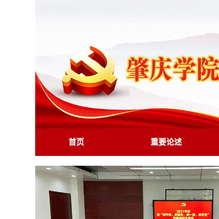
首页
重要论述