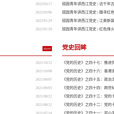
砚园青年讲西江党史 | 访千年
2022/03/17
砚园青年讲西江党史 | 踏寻
2022/03/06
砚园青年讲西江党史 | 江美新装
2022/01/29
砚园青年讲西江党史 | 红色烽
2022/01/29
党史回眸
more
《党的历史》之四十七：推进
2021/10/12
《党的历史》之四十六：香港
2021/10/08
《党的历史》之四十五：政治文
2021/09/07
《党的历史》之四十四：跨世
2021/09/03
《党的历史》之四十三：党的十
2021/08/22
《党的历史》之四十二：党的
2021/08/22
《党的历史》之四十一：邓小
2021/07/14