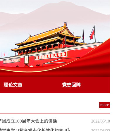
理论文章
党史回眸
more
团成立100周年大会上的讲话
2022/05/10
动党史学习教育常态化长效化的意见》
2022/03/22